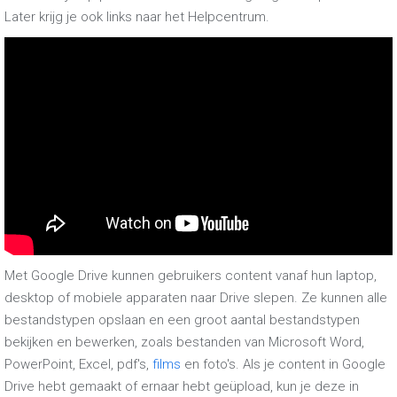
Later krijg je ook links naar het Helpcentrum.
Met Google Drive kunnen gebruikers content vanaf hun laptop,
desktop of mobiele apparaten naar Drive slepen. Ze kunnen alle
bestandstypen opslaan en een groot aantal bestandstypen
bekijken en bewerken, zoals bestanden van Microsoft Word,
PowerPoint, Excel, pdf's,
films
en foto's. Als je content in Google
Drive hebt gemaakt of ernaar hebt geüpload, kun je deze in