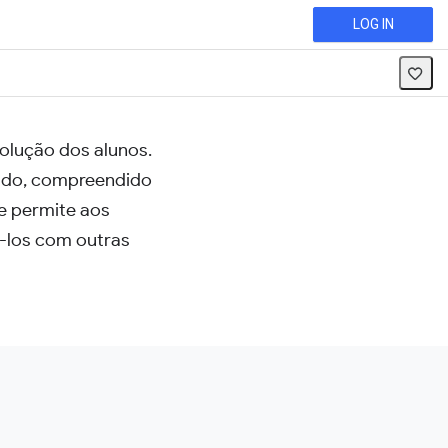
LOG IN
olução dos alunos.
rado, compreendido
e permite aos
á-los com outras