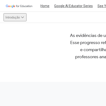
Home
Google AI Educator Series
See 
Introdução
As evidências de 
This act
Esse progresso re
e compartilh
professores ana