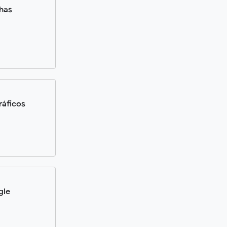
lhas
ráficos
gle