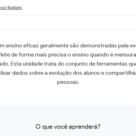
Your Badges
um ensino eficaz geralmente são demonstradas pela ev
ivity is also available in English.
View activity
flete de forma mais precisa o ensino quando é mensu
ado. Esta unidade trata do conjunto de ferramentas qu
lisar dados sobre a evolução dos alunos e compartilh
pessoas.
O que você aprenderá?